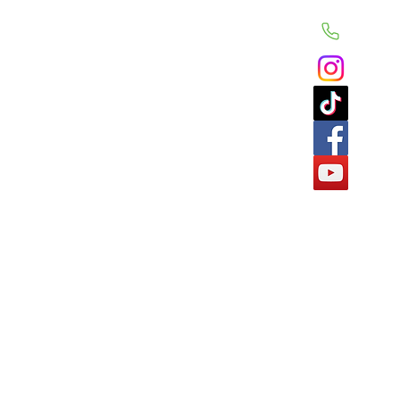
Téléphone
Accueil
Recettes CrudiThé
Instagram
Les produits CrudiThé
TikTok
Contact
Facebook
YouTube