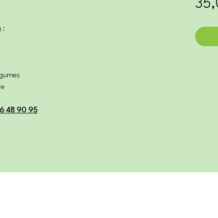
35,
 :
légumes
re
6 48 90 95
ts