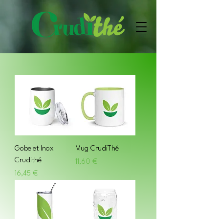
Gobelet Inox
Mug CrudiThé
Crudithé
Prix
11,60 €
Prix
16,45 €