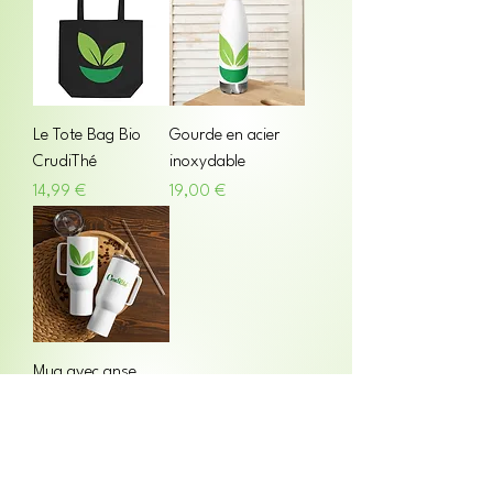
Le Tote Bag Bio
Gourde en acier
CrudiThé
inoxydable
Prix
Prix
14,99 €
19,00 €
Mug avec anse
CrudiThé
Prix
25,00 €