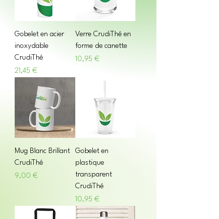
Gobelet en acier
Verre CrudiThé en
inoxydable
forme de canette
CrudiThé
Prix
10,95 €
Prix
21,45 €
Mug Blanc Brillant
Gobelet en
CrudiThé
plastique
transparent
Prix
9,00 €
CrudiThé
Prix
10,95 €