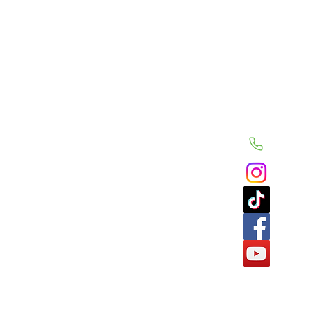
Découvrir...
Contac
Téléphone
Accueil
Recettes CrudiThé
Instagram
Les produits CrudiThé
TikTok
Contact
Facebook
YouTube