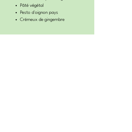
Pâté végétal
Pesto d'oignon pays
Crémeux de gingembre
Découvrir...
Accueil
Recettes CrudiThé
Les produits CrudiThé
Contact